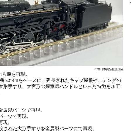
JR西日本商品化許諾済
形1号機を再現。
(品番:2018-1)をベースに、延長されたキャブ屋根や、テンダの
大形手すり、大宮形の煙室扉ハンドルといった特徴を加工
。
は金属製パーツで再現。
パーツで再現。
再現。
増設された大形手すりを金属製パーツにて再現。