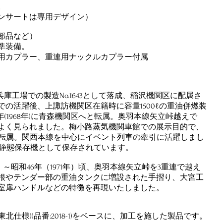
。
ンサートは専用デザイン）
部品など）
準装備。
用カプラー、重連用ナックルカプラー付属
に川崎車輛兵庫工場での製造No.1643として落成、稲沢機関区に配属さ
の活躍後、上諏訪機関区在籍時に容量1500ℓの重油併燃装
(1968年)に青森機関区へと転属。奥羽本線矢立峠越えで
よく見られました。梅小路蒸気機関車館での展示目的で、
区へと転属。関西本線を中心にイベント列車の牽引に活躍しまし
され、静態保存機として保存されています。
）～昭和46年（1971年）頃、奥羽本線矢立峠を3重連で越え
根やテンダー部の重油タンクに増設された手摺り、大宮工
煙室扉ハンドルなどの特徴を再現いたしました。
(東北仕様)(品番:2018-1)をベースに、加工を施した製品です。