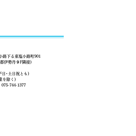
路下る東塩小路町901
都伊勢丹９F隣接)
 (平日･土日祝とも)
業を除く)
075-744-1377