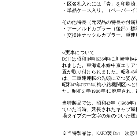
・区名札入れには「青」を印刷済
・単品ケース入り。（ペーパーイ
その他特長（元製品の特長や付属
・アーノルドカプラー（後部）標
・交換用ナックルカプラー、重連
○実車について
​​D51 1は昭和11年(1936年)
れました。東海道本線中京エリアで
置が取り付けられました。昭和43年
は、三重連運転の先頭に立つ姿が
昭和47年(1972年)梅小路機関
た。昭和61年(1986年)に廃車
当特製品では、昭和43年（1968年
ていた
当時、延長されたキャブ屋
場タイプの
​十文字の角のついた
※当特製品は、KATO製 D51一次形