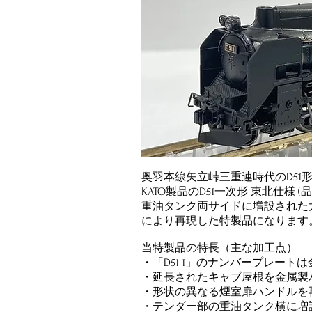
奥羽本線矢立峠三重連時代のD51
KATO製品のD51一次形 東北仕様 
重油タンク両サイドに増設された
により再現した特製品になります
当特製品の特長（主な加工点）
・「D51 1」のナンバープレート
・延長されたキャブ屋根を金属製
​・形状の異なる煙室扉ハンドルを
​・テンダー部の重油タンク横に