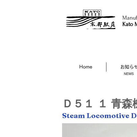
Manufa
Kato M
Home
お知ら
NEWS
Ｄ５１ １ 青森
Steam Locomotive 