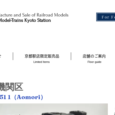
cture and Sale of Railroad Models​
For F
odel-Trains Kyoto Station
せ
京都駅店限定販売品
店舗のご案内
Limited Items
Floor guide
機関区
D51 1（Aomori）