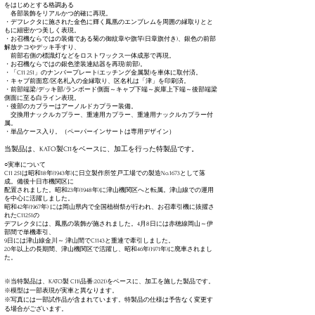
をはじめとする格調ある
各部装飾をリアルかつ的確に再現。
・デフレクタに施された金色に輝く鳳凰のエンブレムを周囲の縁取りとと
もに細密かつ美しく表現。
・お召機ならではの装備である菊の御紋章や旗竿(日章旗付き)、銀色の前部
解放テコやデッキ手すり、
前部右側の標識灯などをロストワックス一体成形で再現。
・お召機ならではの銀色塗装連結器を再現(前部)。
・「C11 251」のナンバープレート(エッチング金属製)を車体に取付済。
・キャブ前面窓/区名札入の金縁取り、区名札は「津」を印刷済。
・前部端梁/デッキ部/ランボード側面～キャブ下端～炭庫上下端～後部端梁
側面に至る白ライン表現。
​・後部のカプラーはアーノルドカプラー装備。
交換用ナックルカプラー、重連用カプラー、重連用ナックルカプラー付
属。
​・単品ケース入り。（ペーパーインサートは専用デザイン）
当製品は、KATO製C11をベースに、加工を行った特製品です
。
○実車について
C11 251は昭和18年(1943年)に日立製作所笠戸工場での製造No.1673として落
成。備後十日市機関区に
配置されました。昭和23年(1948年)に津山機関区へと転属。津山線での運用
を中心に活躍しました。
昭和42年(1967年) には岡山県内で全国植樹祭が行われ、お召牽引機に抜擢さ
れたC11251の
デフレクタには、鳳凰の装飾が施されました。4月8日には赤穂線岡山～伊
部間で単機牽引、
9日には津山線金川～ 津山間でC1143と重連で牽引しました。
20年以上の長期間、津山機関区で活躍し、昭和46年(1971年)に廃車されまし
た。
※当特製品は、KATO製 C11(品番:2021
)をベースに、加工を施した製品です。
※模型は一部表現が実車と異なります。​​
​※写真には一部試作品が含まれています。特製品の仕様は予告なく変更す
る場合がございます。