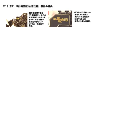
ＫＡＴＯ京都駅店
〒
600 - 8216
京都府京都市下京区烏丸通り塩小路下る東塩小路町901
京都駅ビル９F (ジェイアール京都伊勢丹９F隣接)