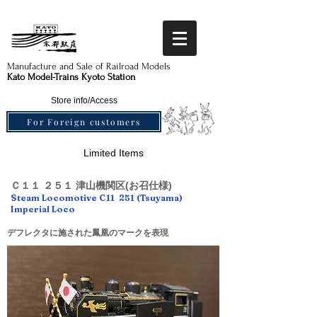
Manufacture and Sale of Railroad Models​
Kato Model-Trains Kyoto Station
Store info/Access
For Foreign customers
Limited Items
Ｃ１１ ２５１ 津山機関区(お召仕様)
Steam Locomotive C11 251 (Tsuyama)
Imperial Loco
デフレクタに施された鳳凰のマークを表現