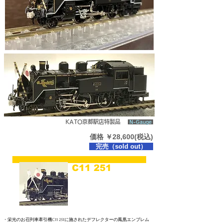
KATO京都駅店特製品
N-Gauge
価格 ￥28,600(税込)
完売（sold out）
C11 251
津山機関区
お召仕様
(C
11 251 Tsuyama)
・栄光のお召列車牽引機C11 251に施されたデフレクターの鳳凰エンブレム