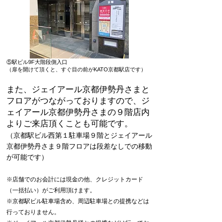
⑤駅ビル9F大階段側入口
（扉を開けて頂くと、すぐ目の前がKATO京都駅店です
）
また、ジェイアール京都伊勢丹さまと
フロアがつながっておりますので、
ジ
ェイアール京都伊勢丹さまの９階店内
よりご来店頂くことも可能です。
（京都駅ビル西第１駐車場９階とジェイアール
京都伊勢丹さま９階フロアは段差なしでの移動
が可能です）
※店舗でのお会計には現金の他、クレジットカード
（一括払い）
がご利用頂けます。
※京都駅ビル駐車場含め、周辺駐車場との提携などは
行っておりません。