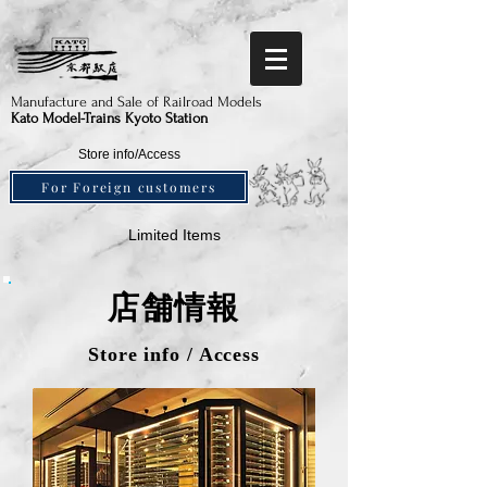
Manufacture and Sale of Railroad Models​
Kato Model-Trains Kyoto Station
Store info/Access
For Foreign customers
Limited Items
​店舗情報
​Store info / Access