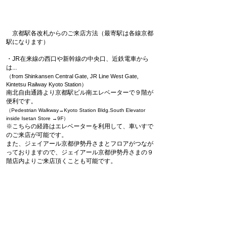
京都駅各改札からのご来店方法（最寄駅は各線
京都
駅になります）
・JR在来線の西口や新幹線の中央口、近鉄電車から
は...
（from Shinkansen Central Gate, JR Line West Gate,
Kintetsu Railway Kyoto Station）
南北自由通路より
京都駅ビル南エレベーター
で９階が
便利です。
​（Pedestrian Walk
way→Kyoto Station Bldg.South
Elevator
inside Isetan Store →9F）
※こちらの経路はエレベーターを利用して、車いすで
のご来店が可能です。
また、ジェイアール京都伊勢丹さまとフロアがつなが
っておりますので、
ジェイアール京都伊勢丹さまの９
階店内よりご来店頂くことも可能です。