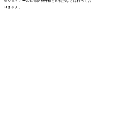
​※ジェイアール京都伊勢丹様との提携などは行ってお
りません。
（伊勢丹のポイントや割引など利用不可）
京都駅ビル9階 フロア図 （Kyoto Station Building 9th floor map ）
Manufacture and Sale of Railroad