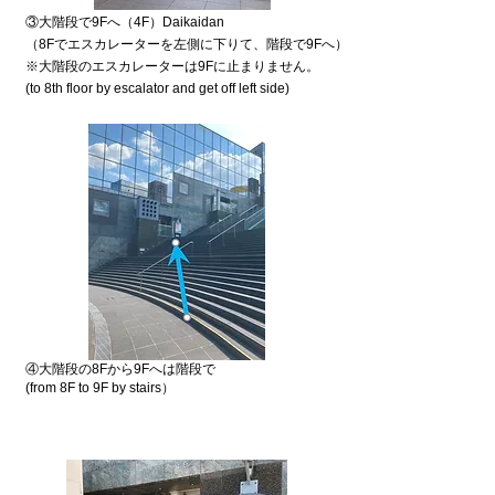
③大階段で9Fへ（4F）Daikaidan
（8Fで
​エスカレーターを
左
側に下りて、階段で9Fへ）
※大階段のエスカレー
タ
ーは9Fに止まりません。
(to 8th floor by escalator and get off left side)
④大階段の8Fから9Fへは階段で
(from 8F to 9F by stairs）