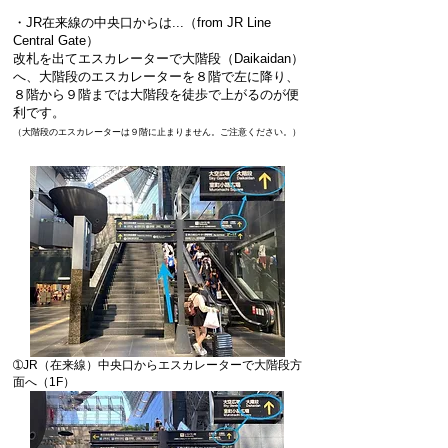
・JR在来線の中央口からは...（from JR Line
Central Gate）
改札を出てエスカレーターで大階段（Daikaidan）
へ、大階段のエスカレーターを８階で左に降り、
８階から９階までは大階段を徒歩で上がるのが便
利です。
（大階段のエスカレーターは９階に
止まりません。ご注意ください。）
➀​JR（在来線）中央口からエスカレーターで大階段方
面へ（1F）