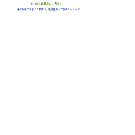
KATO京都駅店にて発売中。
通信販売ご希望のお客様は、通信販売のご案内↓へどうぞ
KATO京都駅店通信販売のご案内
ＫＡＴＯ京都駅店
〒
600 - 8216
京都府京都市下京区烏丸通り塩小路下る東塩小路町901
京都駅ビル９F (ジェイアール京都伊勢丹９F隣接)
・ 営業時間 10:00 ～ 19:00 (平日･土日祝とも)
・ 年中無休 (年末/年始･臨時休業を除く)
・ TEL :
075-744-1374
FAX：075-744-1377