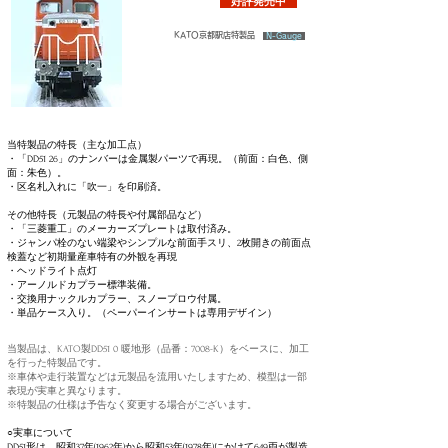
好評発売中
KATO京都駅店特製品
N-Gauge
当特製品の特長（主な加工点）
・「DD51 26」のナンバーは金属製パーツで再現。（前面：白色、側
面：朱色）。
・区名札入れに「吹一」を印刷済。
その他特長（元製品の特長や付属部品など）
・「三菱重工」のメーカーズプレートは取付済み。
​・ジャンパ栓のない端梁やシンプルな前面手スリ、2枚開きの前面点
検蓋など初期量産車特有の外観を再現
・ヘッドライト点灯
・アーノルドカプラー標準装備。
・交換用ナックルカプラー、スノープロウ付属。
​・単品ケース入り。（ペーパーインサートは専用デザイン）
当製品は、KATO製DD51 0 暖地形（品番：7008-K）をベースに、加工
を行った特製品です。
※車体​や走行装置などは元製品を流用いたしますため、模型は一部
表現が実車と異なります。​​​
※特製品の仕様は予告なく変更する場合がございます。
○実車について​​
DD51形は、昭和37年(1962年)から昭和53年(1978年)にかけて649両が製造