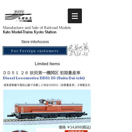
Manufacture and Sale of Railroad Models​
Kato Model-Trains Kyoto Station
Store info/Access
For Foreign customers
Limited Items
ＤＤ５１ ２６ 吹田第一機関区 初期量産車
Diesel Locomotive DD51 26 (Suita Dai-ichi)
城東貨物線や福知山線で活躍した吹田のDD51（初期量産車）を特製品化
価格
￥14
,85
0(税込)