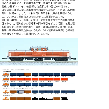
された液体式ディーゼル機関車です、
車体中央部に運転台を備え、
前後に1基ずつエンジンを搭載した凸形の車体形状が特徴です。
DD51 26は三菱重工業三原製作所での製造No.1306として落成、鳥栖機
関区に配属されました。それ以前に製造された車両と比較すると、
エンジンがより高出力となったDML61Zに変更されました。
吹田第一機関区へと転属した後は、大阪近郊エリアでの貨物列車牽
引を中心に、福知山線の普通客車列車牽引などにも活躍。冬期の福
知山線を走る客車列車の牽引（大阪～篠山口間の客レ運用）には、
客車へ暖房用の蒸気を供給するため、SG（蒸気発生装置）を搭載し
た当機などが優先して運用されていました。