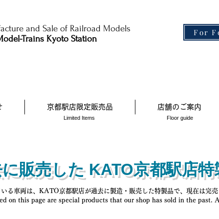
cture and Sale of Railroad Models​
For F
odel-Trains Kyoto Station
せ
京都駅店限定販売品
店舗のご案内
Limited Items
Floor guide
去に販売した KATO京都駅店特
いる車両は、KATO京都駅店が過去に製造・販売した特製品で、現在は
完売
d on this page are special products that our shop has sold in the past.
A