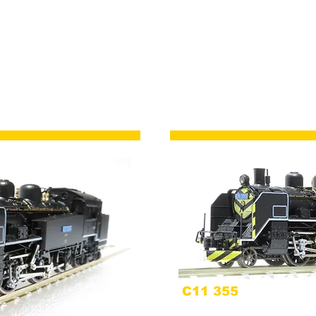
当時の姿を再現
スノープロウにもゼブラ塗装
C11 355
ゼブラ塗装