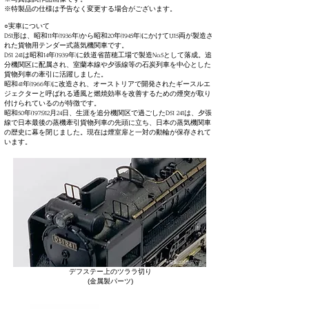
※特製品の仕様は予告なく変更する場合がございます。
○実車について​​
D51形は、昭和11年(1936年)から昭和20年(1945年)にかけて1,115両が製造さ
れた貨物用テンダー式蒸気機関車です。
D51 241は昭和14年(1939年)に鉄道省苗穂工場で製造No.5として落成。追
分機関区に配属され、室蘭本線や夕張線等の石炭列車を中心とした
貨物列車の牽引に活躍しました。
昭和41年(1966年)に改造され、オーストリアで開発されたギースルエ
ジェクターと呼ばれる通風と燃焼効率を改善するための煙突が取り
付けられているのが特徴です。
昭和50年(1975)12月24日、生涯を追分機関区で過ごしたD51 241は、夕張
線で日本最後の蒸機牽引貨物列車の先頭に立ち、日本の蒸気機関車
の歴史に幕を閉じました。現在は煙室扉と一対の動輪が保存されて
います。
※写真は試作品です。
デフステー上のツララ切り
​(金属製パーツ
)