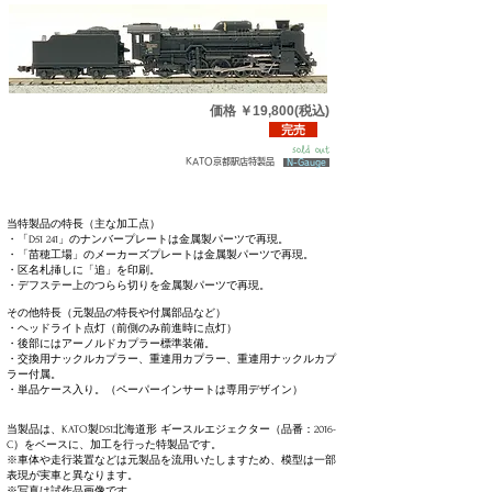
価格
￥19
,80
0(税込)
完売
sold out
KATO京都駅店特製品
N-Gauge
当特製品の特長（主な加工点）
・「D51 241」のナンバープレートは金属製パーツで再現。​
・「苗穂工場」のメーカーズプレートは金属製パーツで再現。
・区名札挿しに「追」を印刷。
・デフステー上のつらら切りを金属製パーツで再現。
その他特長（元製品の特長や付属部品など）
・ヘッドライト点灯（前側のみ前進時に点灯）
・後部にはアーノルドカプラー標準装備。
・交換用ナックルカプラー、重連用カプラー、重連用ナックルカプ
ラー付属。
​・単品ケース入り。（ペーパーインサートは専用デザイン）
当製品は、KATO製D51北海道形 ギースルエジェクター（品番：2016-
C）をベースに、加工を行った特製品です。
※車体​や走行装置などは元製品を流用いたしますため、模型は一部
表現が実車と異なります。​​​
※写真は試作品画像です。