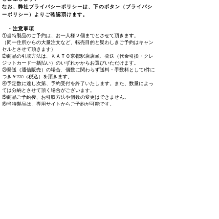
なお、弊社プライバシーポリシーは、下のボタン（プライバシ
ーポリシー）よりご確認頂けます。
・注意事項
①当特製品のご予約は、お一人様２個までとさせて頂きます。
​（同一住所からの大量注文など、転売目的と疑わしきご予約はキャン
セルとさせて頂きます）
②商品の引取方法は、ＫＡＴＯ京都駅店店頭、発送（代金引換・クレ
ジットカード一括払い）のいずれかからお選びいただけます。
③発送（通信販売）の場合、個数に関わらず送料・手数料として1件に
つき￥700（税込）を頂きます。
④予定数に達し次第、予約受付を終了いたします。また、数量によっ
ては分納とさせて頂く場合がございます。
⑤商品ご予約後、お引取方法や個数の変更はできません。
⑥当特製品は、専用サイトからご予約が可能です。
⑦他の商品との同梱発送やお取り置きはできません。
⑧商品発売後、ご予約品の店頭でのお取り置き期間の目安は２週間で
す。
​⑨通信販売での申し込み時、郵便局の局留などはお受けできません。
万一、局留などでお申込みをされた場合は、
申し訳ございませんがご予約をキャンセル扱いとさせていただきま
す。ご了承ください。
⑩当店にて予約の無断キャンセルをされた事のあるお客様のご予約は
お断りいたします。
※以下ドメインのメールアドレスはメールの未着が多くなって
おりますため、他プロバイダのメールアドレスご利用をお願い
いたします。（@icloud.com @me.com @mac.com
@hotmail.com ）
※メールアドレス「
hobbycenter@kato-train.co.jp
」からメール
が受信できるように、受信設定をお願いいたします。特に、携