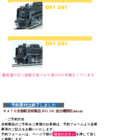
D51 241
追分機関区
​（通常仕様）
(D51 241 Oiwake)
D51 241
追分機関区
​SL貨物運用最終仕様
(D51 241 Oiwake Last Run)
​最終運行日に装飾を施された姿の241号機もございます
予約受付は終了しました
ＫＡＴＯ京都駅店特製
品 D51 241 追分
機関区
(通常仕様)
​ ・
ご予約方法
当特製品のご予約をご希望のお客様は、予約フォームより必要
事項のご記入をお願いいたします。
予約フォームへは、ページ下部の
桃色のボタン
を押して頂く
と移動します。