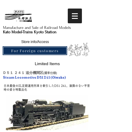
Manufacture and Sale of Railroad Models​
Kato Model-Trains Kyoto Station
Store info/Access
For Foreign customers
Limited Items
Ｄ５１ ２４１ 追分機関区
(通常仕様)
Steam Locomotive D51 241 (Oiwake)
日本最後のSL定期運用列車を牽引したD51 241。装飾のない平常
時の姿を特製品化