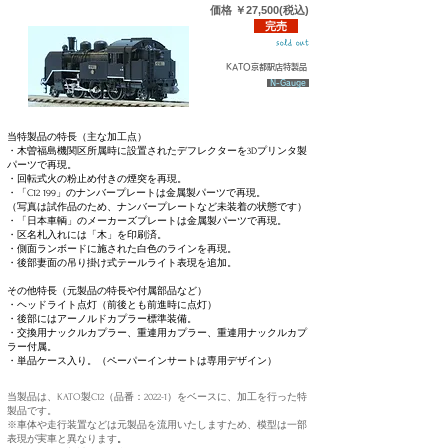
価格
￥27,5
0
0(税込)
完売
sold out
KATO京都駅店特製品
N-Gauge
当特製品の特長（主な加工点）
​・木曽福島機関区所属時に設置されたデフレクターを3Dプリンタ製
パーツで再現。
​・回転式火の粉止め付きの煙突を再現。
・「C12 199」のナンバープレートは金属製パーツで再現。​
​（写真は試作品のため、ナンバープレートなど未装着の状態です）
・「日本車輌」のメーカーズプレートは金属製パーツで再現。
・区名札入れには「木」を印刷済。
・側面ランボードに施された白色のラインを再現。
・後部妻面の吊り掛け式テールライト表現を追加。
その他特長（元製品の特長や付属部品など）
・ヘッドライト点灯（前後とも前進時に点灯）
・後部にはアーノルドカプラー標準装備。
・交換用ナックルカプラー、重連用カプラー、重連用ナックルカプ
ラー付属。
​・単品ケース入り。（ペーパーインサートは専用デザイン）
当製品は、KATO製C12（品番：2022-1）をベースに、加工を行った特
製品です。
※車体​や走行装置などは元製品を流用いたしますため、模型は一部
表現が実車と異なります
。​​​