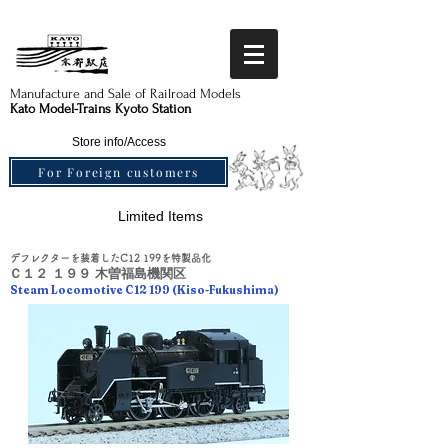
Manufacture and Sale of Railroad Models​
Kato Model-Trains Kyoto Station
Store info/Access
For Foreign customers
Limited Items
デフレクターを装着したC12 199を特製品化
Ｃ１２ １９９ 木曽福島機関区
Steam Locomotive C12 199 (Kiso-Fukushima)