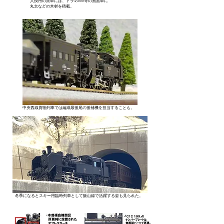
入換用の貨車には、トラ45000等の無蓋車に
丸太などの木材を積載。
​中央西線貨物列車では編成最後尾の後補機を担当することも。
冬季になるとスキー用臨時列車として飯山線で活躍する姿も見られた。