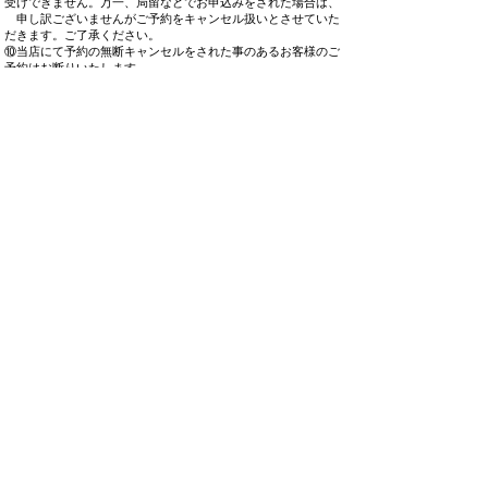
受けできません。万一、局留などでお申込みをされた場合は、
申し訳ございませんがご予約をキャンセル扱いとさせていた
だきます。ご了承ください。
⑩当店にて予約の無断キャンセルをされた事のあるお客様のご
予約はお断りいたします。
※以下ドメインのメールアドレスはメールの未着が多くなって
おりますため、他プロバイダのメールアドレスご利用をお願い
いたします。
（@icloud.com @me.com @mac.com @hotmail.com
）
※メールアドレス「
hobbycenter@kato-train.co.jp
」からメール
が受信できるように、受信設定をお願いいたします。特に、
携
帯電話会社様のメールアドレスをご利用のお客様は、必ず登録
前に携帯電話会社様のメール受信設定ページやメールアプリ等
にて、受信するメールアドレスに「
hobbycenter@kato-train.co.jp
」のご登録をお願いいたします。
※クレジット決済をご利用の場合、製品の発売が近づきました
ら別途決済のご案内をいたします。このため、クレジット決済
ご選択のお客様は「
katoshopkyoto@kato-train.co.jp
」のメールア
ドレスからのメールも受信できるように受信設定をお願いいた
します。
※2025年2月12日以降、クレジットカード決済時において、クレ
ジットカードの本人認証サービス（3Dセキュア）を導入いたし
ております。ご利用には予めクレジットカード会社の指定する
ウェブサイト等で利用設定が必要な場合があります。設定方
法、設定状況のご確認等、本人認証サービスについての不明点
はご利用のクレジットカード会社にお問い合わせ下さい。​​
※当製品はFAXやお葉書、封書等でのご予約は承っており