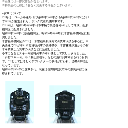
※画像には一部試作品が含まれます。
※特製品の仕様は予告なく変更する場合がございます。
○実車について​​
C12形は、ローカル線向けに昭和7年(1932年)から昭和22年(1947年)にかけ
て282両が製造された、タンク式蒸気機関車です。
C12 199は、昭和13年(1938年)日本車輌で製造番号656として落成。山形
機関区に配属されました。
昭和22年(1947年)に飯山機関区、昭和30年(1955年)に木曽福島機関区に転
属しました。
木曽福島機関区のC12は、木曽福島駅構内での貨車入換を中心に、中
央西線でD51が牽引する貨物列車の後補機や、木曽森林鉄道からの材
木を積載した貨車の入換などに活躍しました。
冬季になるとスキー用臨時列車の牽引機として貸し出されました。
「戸狩スキー号」や「飯山銀嶺号」などの急行列車牽引を行う目的
で、
C12としては珍しくデフレクターの取付が行われ、当機の特徴と
なっています。
昭和49年(1974年)に廃車され、現在は長野県塩尻市内の奈良井宿に保
存されています。