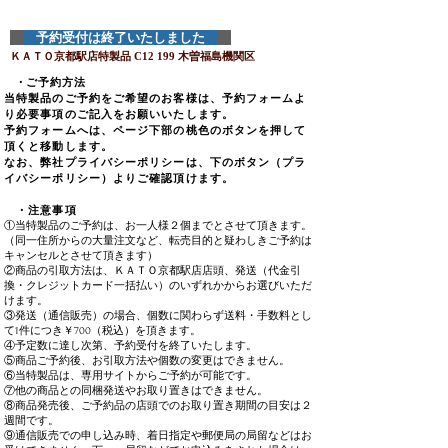
予約受付は終了いたしました
ＫＡＴＯ京都駅店特製
品 C12
199
木曽福島機関区
​ ・
ご予約方法
当特製品のご予約をご希望のお客様は、予約フォームよ
り必要事項のご記入をお願いいたします。
予約フォームへは、ページ下部の桃色のボタンを押して
頂くと移動します。
なお、弊社プライバシーポリシーは、下のボタン（プラ
イバシーポリシー）よりご確認頂けます。
・注意事項
①当特製品のご予約は、お一人様２個までとさせて頂きます。
​（同一住所からの大量注文など、転売目的と疑わしきご予約は
キャンセルとさせて頂きます）
②商品の引取方法は、ＫＡＴＯ京都駅店店頭、発送（代金引
換・クレジットカード一括払い）のいずれかからお選びいただ
けます。
③発送（通信販売）の場合、個数に関わらず送料・手数料とし
て1件につき￥700（税込）を頂きます。
④予定数に達し次第、予約受付を終了いたします。
⑤商品ご予約後、お引取方法や個数の変更はできません。
⑥当特製品は、専用サイトからご予約が可能です。
⑦他の商品との同梱発送やお取り置きはできません。
⑧商品発売後、ご予約品の店頭でのお取り置き期間の目安は２
週間です。
​⑨通信販売での申し込み時、着日指定や郵便局の局留などはお