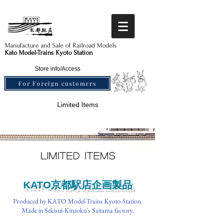
Manufacture and Sale of Railroad Models​
Kato Model-Trains Kyoto Station
Store info/Access
For Foreign customers
Limited Items
Limited Items
​KATO京都駅店企画製品
Produced by KATO Model-Trains Kyoto-Station.
Made in Sekisui-Kinzoku's Saitama factory.