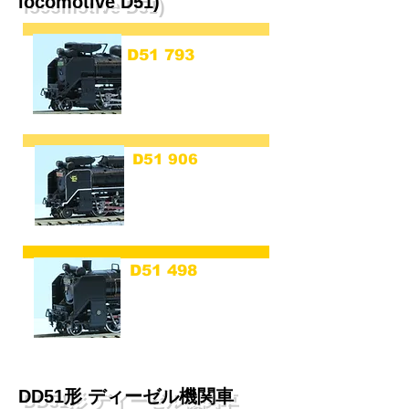
locomotive D51)
D51 793
金沢運転所
(D51 793 Kanazawa)
D51 906
奈良運転所
ピースマーク
(D51 906 Nara)
D51 498
​高崎運転所
​​形式入ナンバー
(KATO直営店特製品）
DD51形 ディーゼル機関車​