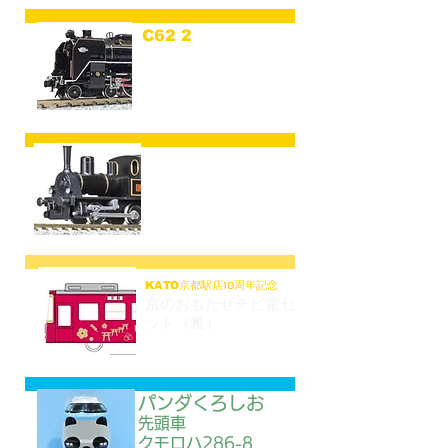
C62 2
​梅小路機
関区
​​(C62 2 Umekouji)
京のおもたせ
チビロコ
​セット
京都駅店10周年記念
KATO
京のおもたせチビ電セ
ット（雅）
パンダくろしお
先頭車
クモロハ286-8