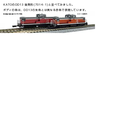
KATOのDD13 後期形(7014-1)と並べてみました。
ボディの色は、DD13の朱色とは異なる赤色で表現しています。
鹿島臨海鉄道KRD形5号機
DD13 後期形
​（写真のKRD5は前回生産品です）
主にコキ100系列の貨物列車を
牽引しています。
過去にはタンク
貨車や415系等の電車、気動車
などの牽引を行った事
もあります。
鹿島臨海鉄道
​KRD形5号機タイプ
(Kashimarinkai KRD5 )