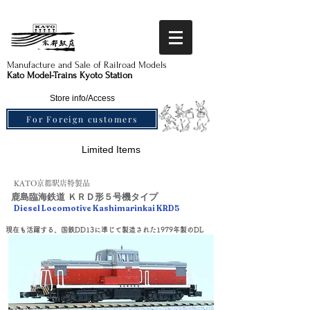
Manufacture and Sale of Railroad Models​
Kato Model-Trains Kyoto Station
Store info/Access
For Foreign customers
Limited Items
KATO京都駅店特製品
鹿島臨海鉄道 ＫＲＤ形５号機タイプ
Diesel Locomotive Kashimarinkai KRD5
現在も活躍する、国鉄DD13に準じて製造された1979年製のDL