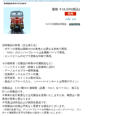
鹿島臨海鉄道株式会社承認済
価格
￥16,50
0(税込)
完売
sold out
KATO京都駅店特製品
N-Gauge
当特製品の特長（主な加工点）
​・ボディの塗装は国鉄DD13の朱色とは異なる赤色で再現。
​​・「KRD5
」のナンバープレートは金属製パーツで再現。​
・エンドビームのゼブラ塗装を印刷で再現。
その他特長（元製品の特長や付属部品など）
・ヘッドライト点灯（前後とも前進時に点灯）
・アーノルドカプラー標準装備。
・交換用ナックルカプラー付属。
​・信号炎管、ホイッスル取付済み。
​・単品クリアケース入り。（ペーパーインサートは専用デザイン）
当製品は、KATO製DD13 後期形（品番：7014-1）をベースに、加工を
行った特製品です。
※車体​や走行装置などは元製品を流用いたしますため、模型は一部
表現が実車と異なります。​​​
​※写真は試作品および前回生産品です。
※特製品の仕様は予告なく変更する場合がございます。
（今回の生産では、ナンバープレートを印刷からエッチングパーツに、ラン
ボード側面部の文字を印刷から貼付へと変更いたします）