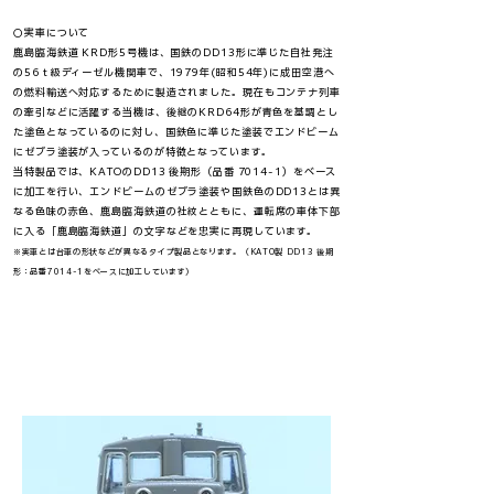
○実車について​​
鹿島臨海鉄道 KRD形5号機は、国鉄のDD13形に準じた自社発注
の56ｔ級ディーゼル機関車で、1979年(昭和54年)に成田空港へ
の燃料輸送へ対応するために製造されました。現在もコンテナ列車
の牽引などに活躍する当機は、後継のKRD64形が青色を基調とし
た塗色となっているのに対し、国鉄色に準じた塗装でエンドビーム
にゼブラ塗装が入っているのが特徴となっています。
当特製品では、KATOのDD13 後期形（品番 7014-1）をベース
に加工を行い、エンドビームのゼブラ塗装や国鉄色のDD13とは異
なる色味の赤色、鹿島臨海鉄道の社紋とともに、運転席の車体下部
に入る「鹿島臨海鉄道」の文字などを忠実に再現しています。
​※実車とは台車の形状などが異なるタイプ製品となります。（KATO製 DD13 後期
形：品番7014-1をベースに加工しています）​​
鹿島臨海鉄道
KRD形5号機の特徴