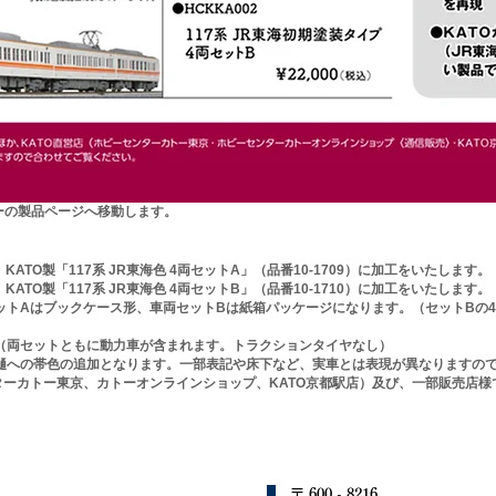
トーの製品ページへ移動します。
、KATO製「117系 JR東海色 4両セットA」（品番10-1709）に加工をいたします。
KATO製「
117系 JR東海色 4両セットB」（品番10-1710）に加工をいたします。
ットAはブックケース形、車両セットBは紙箱パッケージになります。
（セットBの
。（両セットともに動力車が含まれます。トラクションタイヤなし）
雨樋への帯色の追加となります。一部表記や床下など、実車とは表現が異なりますの
ターカトー東京、カトーオンラインショップ、KATO京都駅店）及び、一部販売店様
〒 600 - 8216