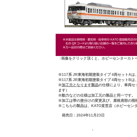
​​↑画像をクリック頂くと、ホビーセンターカ
​※117系 JR東海初期塗装タイプ 4両セットAは
​※
117系 JR東海初期塗装タイプ
4両セットBは、
※
加工元となります製品
の仕様により、車両セ
ます）
​※動力などの仕様は加工元の製品と同一です
​※加工は帯の塗分けの変更及び、屋根肩部の
※こちらの製品は、KATO直営店（ホビーセン
​ 発売日：2024年11月23日