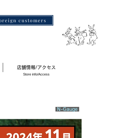
oreign customers
店舗情報/アクセス
Store info/Access
N-Gauge