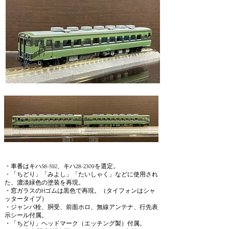
・車番はキハ58-592、キハ28-2309を選定。
・「ちどり」「みよし」「たいしゃく」などに使用され
た、濃淡緑色の塗装を再現。
​・窓ガラスのHゴムは黒色で再現。（タイフォンはシャ
ッタータイプ）
・ジャンパ栓、胴受、前面ホロ、無線アンテナ、行先表
示シール付属。
​・「ちどり」ヘッドマーク（エッチング製）付
属。