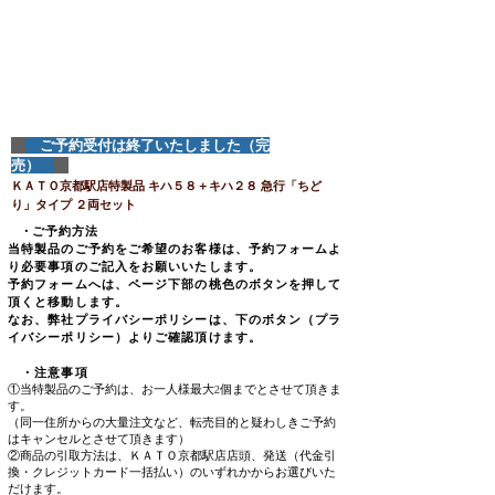
ご予約受付は終了いたしました（完
売）
ＫＡＴＯ京都駅店特製品 キハ５８＋キハ２８
急行「ちど
り」タイプ
２両セット
​ ・
ご予約方法
当特製品のご予約をご希望のお客様は、予約フォームよ
り必要事項のご記入をお願いいたします。
予約フォームへは、ページ下部の桃色のボタンを押して
頂くと移動します。
なお、弊社プライバシーポリシーは、下のボタン（プラ
イバシーポリシー）よりご確認頂けます。
・注意事項
①当特製品のご予約は、お一人様最大2個までとさせて頂きま
す。
​（同一住所からの大量注文など、転売目的と疑わしきご予約
はキャンセルとさせて頂きます）
②商品の引取方法は、ＫＡＴＯ京都駅店店頭、発送（代金引
換・クレジットカード一括払い）のいずれかからお選びいた
だけます。