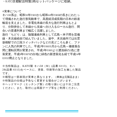
・KATO京都駅店特製2両セットパッケージに収納。
○実車について​​
キハ58系は、昭和36年(1961)から昭和44年(1969)の長きにわたっ
て増備された急行形気動車で、
高度経済成長期の日本の鉄道
輸送を支えました。非電化本線の長大な急行列車はもとよ
り、
分
割併合して本線
から支線へ分け入るローカル急行、間
合いの普通列車まで幅広く活躍
しました。
急行「ちどり」は、陰陽連絡列車として広島～米子間を芸備
線・木次線経由で結んでいました。
途中、木次線内では出雲
坂根駅での三段スイッチバックなどの見どころも多く、ファ
ンに人気の列車でした。平成2年(1990)3月から広島～備後落合
間に運転区間が変更され、平成3年(1991)より濃淡緑の2色に塗
装変更。
平成9年(1997)の白地に緑色の新塗装化を経て平成14年
(2002)廃止となりました。
​※
当特製品は、KATO製 キハ58（M）(品番:6113)、キハ
28
(品番:
6115
)をベースに、塗装、印刷等の加工を施した製品
です。
※模型は一部表現が実車と異なります。​​
​（車体は元製品まま）
​※
特製品の仕様は予告なく変更する場合がございます。
※ヘッドマーク（エッチング製）の
​取り扱いには十分ご注意
ください。また、
取付には両面テープ等をご利用
ください。