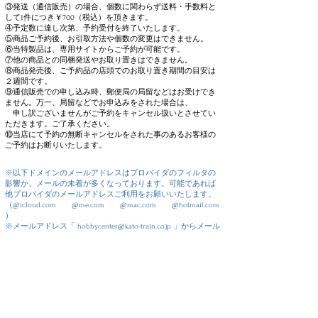
③発送（通信販売）の場合、個数に関わらず送料・手数料と
して1件につき￥700（税込）を頂きます。
④予定数に達し次第、予約受付を終了いたします。
⑤商品ご予約後、お引取方法や個数の変更はできません。
⑥当特製品は、専用サイトからご予約が可能です。
⑦他の商品との同梱発送やお取り置きはできません。
⑧商品発売後、ご予約品の店頭でのお取り置き期間の目安は
２週間です。
​⑨通信販売での申し込み時、郵便局の局留などはお受けでき
ません。万一、局留などでお申込みをされた場合は、
申し訳ございませんがご予約をキャンセル扱いとさせてい
ただきます。ご了承ください。
⑩当店にて予約の無断キャンセルをされた事のあるお客様の
ご予約はお断りいたします。
※以下ドメインのメールアドレスはプロバイダのフィルタの
影響か、メールの未着が多くなっております。可能であれば
他プロバイダのメールアドレスご利用をお願いいたします。
（@icloud.com @me.com @mac.com @hotmail.com
）
※メールアドレス「
hobbycenter@kato-train.co.jp
」からメール
が受信できるように、受信設定をお願いいたします。
※携帯電話会社様のメールアドレスでご登録のお客様でエラ
ーが多く発生し、ご予約が完了していないケースが発生して
おります。必ず登録前に、携帯電話会社様のメール受信設定
ページにて受信するメールアドレスに「
hobbycenter@kato-
train.co.jp
」のご登録をお願いいたします。何も設定をされて
いない場合、迷惑メールフィルタ等によりメールが届かない
可能性が高くなります。