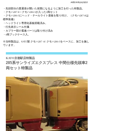
JR西日本商品化許諾済
・先頭部分の貫通扉が開いた状態になるように加工を行った特製品。
・クモハ287-8 + クモハ286-5が入った2両セット
・クモハ286-5にヘッド・テールライト基板を取り付け。（クモハ287-8は
標準装備）
​・ヘッドライト専用化基板搭載済み。
・行先表示シール付属
・カプラー部の電連パーツは取り付け済み
​・4両ブックケース入。
​※当特製品は、KATO製 クモハ287 -8/ クモハ286-5をベースに、加工を施し
ています。​
KATO京都駅店特製品
285系サンライズエクスプレス
中間仕様先頭車2
両セット特製品