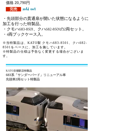
価格 20,790円
完売
sold out
・先頭部分の貫通扉が開いた状態になるように
加工を行った特製品。
・クモハ683-8501、クハ682-8501の2両セット
。
​・4両ブックケース入。
​※当特製品は、KATO製 クモハ683-8501、クハ682-
8501をベースに、加工を施しています。
​※
特製品の仕様は予告なく変更する場合がございま
す。
KATO京都駅店特製品
683系「サンダーバード」リニューアル車
先頭車2両セット特製品