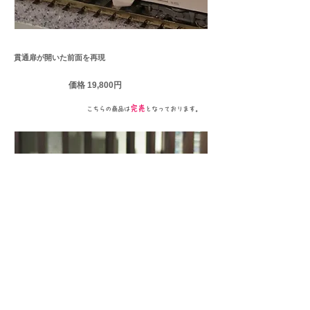
JR西日本商品化許諾済
貫通扉が開いた前面を再現
価格 19,80
0円
完売
こちらの商品は
となっております。
・先頭部分の貫通扉が開いた状態になるように加工を行った特製品。
・クモハ683-1506、クハ682-505の2両セット
。
・クハ682-505にはヘッド・テールライト基板を取り付け。（クモハ
683は標準装備）