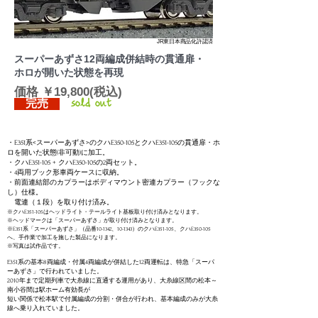
JR東日本商品化許諾済
スーパーあずさ12両編成併結時の貫通扉・
ホロが開いた
​状態を再現
価格 ￥19,800(税込)
完売
sold out
・E351系<スーパーあずさ>のクハE350-105とクハE351-105の貫通扉・ホ
ロを開いた状態(非可動)に加工。
・クハE351-105 + クハE350-105の2両セット。
・4両用ブック形車両ケースに収納。
・前面連結部のカプラーはボディマウント密連カプラー（フックな
し）仕様。
電連（１段）を取り付け済み。
※クハE351-105はヘッドライト・テールライト基板取り付け済みとなります。
※ヘッドマークは「スーパーあずさ」が取り付け済みとなります。
※E351系「スーパーあずさ」（品番10-1342、10-1343）のクハE351-105、クハE350-105
へ、手作業で加工を施した製品になります。
​※写真は試作品です。
E351系の基本8両編成・付属4両編成が併結した12両運転は、特急「スーパ
ーあずさ」で行われていました。
2010年まで定期列車で大糸線に直通する運用があり、大糸線区間の松本～
南小谷間は駅ホーム有効長が
短い関係で松本駅で付属編成の分割・併合が行われ、基本編成のみが大糸
線へ乗り入れていました。