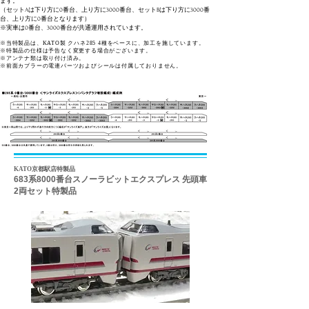
ます。
​（セットAは下り方に0番台、上り方に3000番台、セットBは下り方に3000番
台、上り方に0番台となります）
​※実車は0番台、3000番台が共通運用されています。
​※当特製品は、KATO製 クハネ285 4種をベースに、加工を施しています。
​※特製品の仕様は予告なく変更する場合がございます。
​※アンテナ類は取り付け済み。
​※前面カプラーの電連パーツおよびシールは付属しておりません。
KATO京都駅店特製品
683系8000番台スノーラビットエクスプレス
先頭車
2両セット特製品