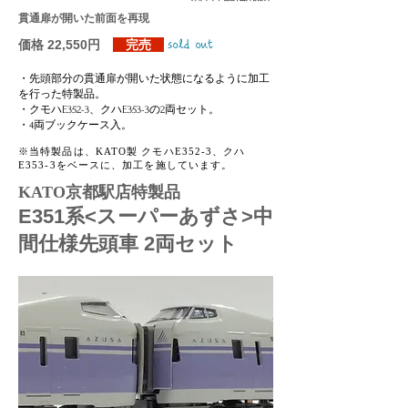
貫通扉が開いた前面を再現
価格 22,550円
完売
sold out
・先頭部分の貫通扉が開いた状態になるように加工
を行った特製品。
・クモハE352-3、クハE353-3の2両セット
。
​・4両ブックケース入。
​※当特製品は、KATO製 クモハE352-3、クハ
E353-3をベースに、加工を施しています。
KATO京都駅店特製品
E351系<スーパーあずさ>中
間仕様先頭車 2両セット