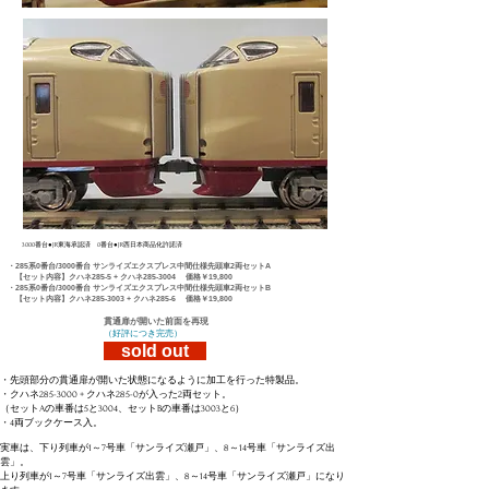
3000番台●JR東海承認済 0番台●JR西日本商品化許諾済
・285系0番台/3000番台 サンライズエクスプレス中間仕様先頭車2両セットA​
【セット内容】クハネ285-5 + クハネ285-3004 価格￥19,800
・285系0番台/3000番台 サンライズエクスプレス中間仕様先頭車2両セットB
​ 【セット内容】クハネ285-3003 + クハネ285-6 価格￥19,800
貫通扉が開いた前面を再現
（好評につき完売）
sold out
・先頭部分の貫通扉が開いた状態になるように加工を行った特製品。
・クハネ285-3000 + クハネ285-0が入った2両セット。
​（セットAの車番は5と3004、セットBの車番は3003と6）
​・4両ブックケース入。
実車は、
下り列車が1～7号車「サンライズ瀬戸」、8～14号車「サンライズ出
雲」。
上り列車が1～7号車「サンライズ出雲」、8～14号車「サンライズ瀬戸」になり