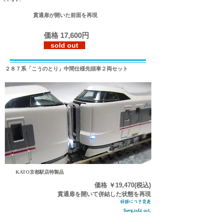
貫通扉が開いた前面を再現
価格 17,600円
sold out
２８７系「こうのとり」中間仕様先頭車２両セット
KATO京都駅店特製品
価格 ￥19,470(税込)
貫通扉を開いて併結した状態を再現
好評につき完売
​Sorry,sold out.