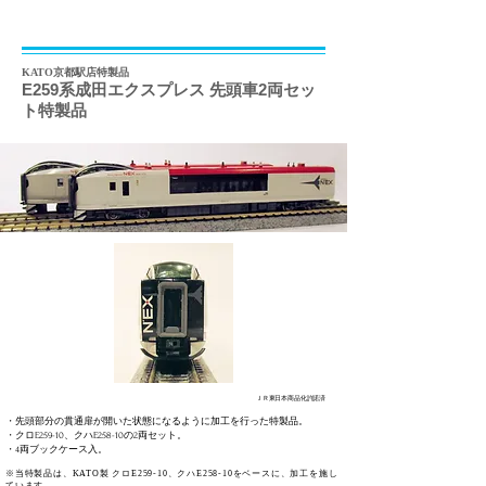
KATO京都駅店特製品
E259系成田エクスプレス 先頭車2両セッ
ト特製品
ＪＲ東日本商品化許諾済
・先頭部分の貫通扉が開いた状態になるように加工を行った特製品。
・クロE259-10、クハE258-10の2両セット
。
​・4両ブックケース入。
​※当特製品は、KATO製 クロE259-10、クハE258-10をベースに、加工を施し
ています。