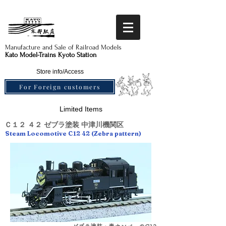
Manufacture and Sale of Railroad Models​
Kato Model-Trains Kyoto Station
Store info/Access
For Foreign customers
Limited Items
Ｃ１２ ４２ ゼブラ塗装 中津川機関区
Steam Locomotive C12 42 (Zebra pattern)