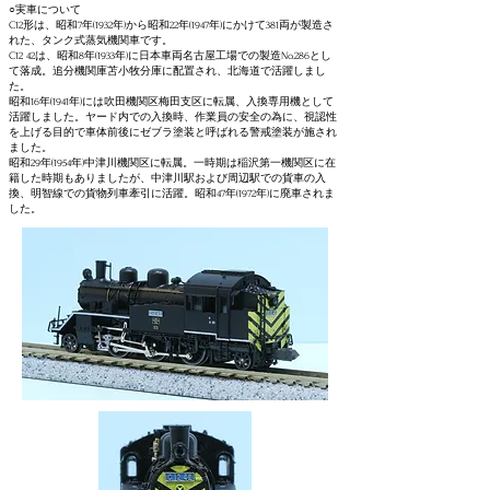
○実車について​​
C12形は、昭和7年(1932年)から昭和22年(1947年)にかけて381両が製造さ
れた、タンク式蒸気機関車です。
C12 42は、昭和8年(1933年)に日本車両名古屋工場での製造No.286とし
て落成。追分機関庫苫小牧分庫に
配置され、北海道で活躍しまし
た。
昭和16年(1941年)には吹田機関区梅田支区に転属、入換専用機として
活躍しました。ヤード内での
入換時、作業員の安全の為に、視認性
を上げる目的で車体前後にゼブラ塗装と呼ばれる警戒塗装が
施され
ました。
昭和29年(1954年)中津川機関区に転属。一時期は稲沢第一機関区に在
籍した時期もありましたが、
中津川駅および周辺駅での貨車の入
換、明智線での貨物列車牽引に活躍。
昭和47年(1972年)に廃車
されま
した。