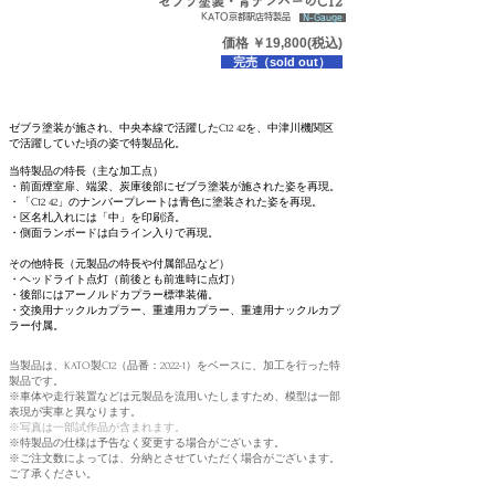
ゼブラ塗装・青ナンバーのC12
KATO京都駅店特製品
N-Gauge
価格
￥19
,80
0(税込)
完売（sold out）
ゼブラ塗装が施され、中央本線で活躍したC12 42を、中津川機関区
で活躍していた頃の姿で特製品化。
当特製品の特長（主な加工点）
・前面煙室扉、端梁、炭庫後部にゼブラ塗装が施された姿を再現。
・「C12 42」のナンバープレートは青色に塗装された姿を再現。
・区名札入れには「中」を印刷済。
・側面ランボードは白ライン入りで再現。
その他特長（元製品の特長や付属部品など）
・ヘッドライト点灯（前後とも前進時に点灯）
・後部にはアーノルドカプラー標準装備。
・交換用ナックルカプラー、重連用カプラー、重連用ナックルカプ
ラー付属。
当製品は、KATO製C12（品番：2022-1）をベースに、加工を行った特
製品です。
※車体​や走行装置などは元製品を流用いたしますため、模型は一部
表現が実車と異なります。​​​
※写真は一部試作品が含まれます。
※特製品の仕様は予告なく変更する場合がございます。
※ご注文数によっては、分納とさせていただく場合がございます。
ご了承ください。