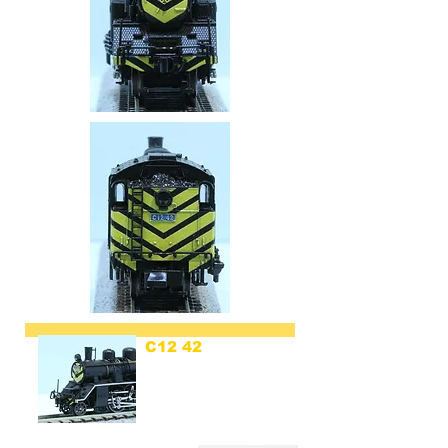
C12 42
ゼブラ塗装
中津川機関区
(C12 42 Zebra pattern)