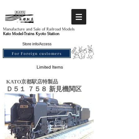
Manufacture and Sale of Railroad Models​
Kato Model-Trains Kyoto Station
Store info/Access
For Foreign customers
Limited Items
KATO京都駅店特製品
Ｄ５１ ７５８ 新見機関区