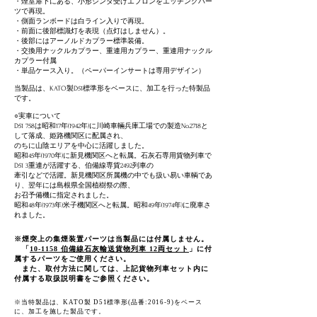
・煙室扉下にある、小形シンダ受けエプロンをエッチングパー
ツで再現。
・側面ランボードは白ライン入りで再現。
・前面に後部標識灯
を表現（点灯はしません）。
・後部にはアーノルドカプラー標準装備。
・交換用ナックルカプラー、重連用カプラー、
重連用ナックル
カプラー付属
​・単品ケース入り。（ペーパーインサートは専用デザイン）
当製品は、KATO製D51標準形をベースに、加工を行った特製品
です
。
○実車について​
D51 758は昭和17年(1942年)に川崎車輛兵庫工場での製造No.2718と
して落成、姫路機関区に配属され、
のちに山陰エリアを中心に活躍しました。
昭和45年(1970年)に新見機関区へと転属。石灰石専用貨物列車で
D51 3重連が活躍する、伯備線専貨2492列車の
牽引などで活躍。新見機関区所属機の中でも扱い易い車輌であ
り、翌年には島根県全国植樹祭の際、
お召予備機に指定されました。
昭和48年(1973年)米子機関区へと転属。昭和49年(1974年)に廃車さ
れました。
※煙突上の集煙装置パーツは当製品には付属しません。
「
10-1158 伯備線石灰輸送貨物列車 12両セット
」に
付
属するパーツをご使用ください。
また、取付方法に関しては、上記貨物列車セット内に
付属する
取扱説明書をご参照ください。
※当特製品は、KATO製 D51標準形(品番:2016-9)をベース
に、加工を施した製品です。