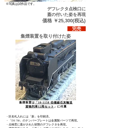
※写真は試作品です。
​デフレクタ点検口に
蓋の付いた姿を再現
価格 ￥25,300(税込)
完売
集煙装置を取り付けた姿
集煙装置は
「10-1158 伯備線
石灰輸送
貨物列車
12両セット
」に付属
・区名札入れには「新
」を印刷済。
・
「D51 758」のナンバープレートは金属製パーツで再現。
​・点検窓に蓋がされた状態のデフレクタを再現。