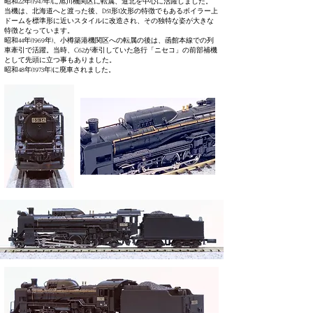
昭和22年(1947年)に旭川機関区に転属、道北を中心に活躍しました。
当機は、北海道へと渡った後、D51形1次形の特徴でもあるボイラー上
ドームを標準形に近いスタイルに改造され、その独特な姿が大きな
特徴となっています。
昭和44年(1969年)、小樽築港機関区への転属の後は、函館本線での列
車牽引で活躍。当時、C62が牽引していた急行「ニセコ」の前部補機
として先頭に立つ事もありました。
昭和48年(1973年)に廃車されました。