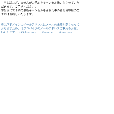
申し訳ございませんがご予約をキャンセル扱いとさせていた
だきます。ご了承ください。
⑩当店にて予約の無断キャンセルをされた事のあるお客様のご
予約はお断りいたします。
※以下ドメインのメールアドレスはメールの未着が多くなって
おりますため、他プロバイダのメールアドレスご利用をお願い
いたします。（@icloud.com @me.com @mac.com
@hotmail.com ）
※メールアドレス「
hobbycenter@kato-train.co.jp
」からメー
ルが受信できるように、受信設定をお願いいたします。特
に、携帯電話会社様のメールアドレスをご利用のお客様
は、必ず登録前に携帯電話会社様のメール受信設定ページ
やメールアプリ等にて、受信するメールアドレスに「
hobbycenter@kato-train.co.jp
」のご登録をお願いいたしま
す。
※クレジット決済をご利用の場合、製品の発売が近づきま
したら別途決済のご案内をいたします。このため、クレジ
ット決済ご選択のお客様は「
katoshopkyoto@kato-
train.co.jp
」のメールアドレスからのメールも受信できるよ
うに受信設定をお願いいたします。
※クレジットカード決済時において、クレジットカードの
本人認証サービス（3Dセキュア）を導入いたしておりま
す。ご利用には予めクレジットカード会社の指定するウェ
ブサイト等で利用設定が必要な場合があります。設定方
法、設定状況のご確認等、本人認証サービスについての不
明点はご利用のクレジットカード会社にお問い合わせ下さ
い。​​