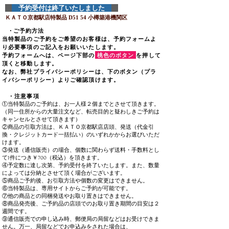
予約受付は終了いたしました
ＫＡＴＯ京都駅店特製
品 D51
54 小樽築港機関区
​ ・
ご予約方法
当特製品のご予約をご希望のお客様は、予約フォームよ
り必要事項のご記入をお願いいたします。
予約フォームへは、ページ下部の
桃色のボタン
を押して
頂くと移動します。
なお、弊社プライバシーポリシーは、下のボタン（プラ
イバシーポリシー）よりご確認頂けます。
・注意事項
①当特製品のご予約は、お一人様２個までとさせて頂きます。
​（同一住所からの大量注文など、転売目的と疑わしきご予約は
キャンセルとさせて頂きます）
②商品の引取方法は、ＫＡＴＯ京都駅店店頭、発送（代金引
換・クレジットカード一括払い）のいずれかからお選びいただ
けます。
③発送（通信販売）の場合、個数に関わらず送料・手数料とし
て1件につき￥700（税込）を頂きます。
④予定数に達し次第、予約受付を終了いたします。また、数量
によっては分納とさせて頂く場合がございます。
⑤商品ご予約後、お引取方法や個数の変更はできません。
⑥当特製品は、専用サイトからご予約が可能です。
⑦他の商品との同梱発送やお取り置きはできません。
⑧商品発売後、ご予約品の店頭でのお取り置き期間の目安は２
週間です。
​⑨通信販売での申し込み時、郵便局の局留などはお受けできま
せん。万一、局留などでお申込みをされた場合は、