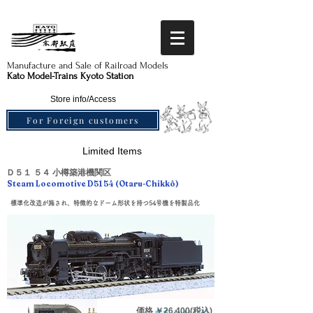
Manufacture and Sale of Railroad Models​
Kato Model-Trains Kyoto Station
Store info/Access
For Foreign customers
Limited Items
Ｄ５１ ５４ 小樽築港機関区
Steam Locomotive D51 54 (Otaru-Chikkô)
標準化改造が施され、特徴的なドーム形状を持つ54号機を特製品化
価格
￥26
,40
0(税込)