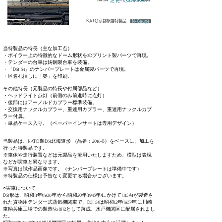
完売（sold out）
KATO京都駅店特製品
N-Gauge
当特製品の特長（主な加工点）
​​・ボイラー上の特徴的なドーム形状を3Dプリント製パーツで再現。
・テンダーの台車は鋳鋼製台車を装備。
・「D51 54」のナンバープレートは金属製パーツで再現。​
・区名札挿しに「築」を印刷。
その他特長（元製品の特長や付属部品など）
・ヘッドライト点灯（前側のみ前進時に点灯）
・後部にはアーノルドカプラー標準装備。
・交換用ナックルカプラー、重連用カプラー、重連用ナックルカプ
ラー付属。
​・単品ケース入り。（ペーパーインサートは専用デザイン）
当製品は、KATO製D51北海道形 （品番：2016-B）をベースに、加工を
行った特製品です。
※車体​や走行装置などは元製品を流用いたしますため、模型は表現
などが実車と異なります。​​​
※写真は試作品画像です。（ナンバープレートは準備中です）
※特製品の仕様は予告なく変更する場合がございます。
○実車について​​
D51形は、昭和11年(1936年)から昭和20年(1945年)にかけて1,115両が製造さ
れた貨物用テンダー式蒸気機関車で、D51 54は昭和12年(1937年)に川崎
車輌兵庫工場での製造No.1812として落成、水戸機関区に配属されまし
た。