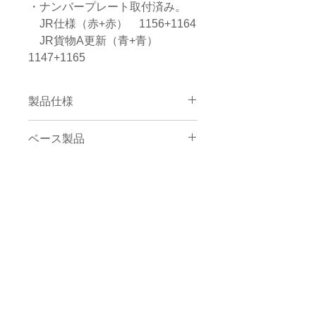
・ナンバープレート取付済み。
JR仕様（赤+赤） 1156+1164
JR貨物A更新（青+青）
1147+1165
製品仕様
北海道のJR貨物で活躍したDD51
ベース製品
後期耐寒形 JR仕様・A更新色
を、重連仕様の2両セットに仕立
7008-H DD51 後期耐寒形 JR仕
てました。
様
重連運用で「石北貨物」と呼ばれ
7008-J DD51 後期耐寒形 JR貨物
ＫＡＴＯ京都駅店
る「たまねぎ列車」などを牽引し
A更新色
た姿を再現。
迫力ある重連運転が手軽に再現で
きる重連セットです。
1両をトラクションタイヤ無と
し、重連中間部の前灯も消灯化し
た特製品です。