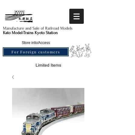
Manufacture and Sale of Railroad Models​
Kato Model-Trains Kyoto Station
Store info/Access
For Foreign customers
Limited Items